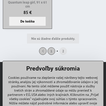
Quantum leap girl, 91 x 61
cm
85 €
Do košíka
Nie sú žiadne ďalšie produkty.
1
2
Predvoľby súkromia
V tejto sekcii
Cookies používame na zlepšenie vašej návštevy tejto webovej
0904 801 381
stránky, analýzu jej výkonnosti a zhromažďovanie údajov o jej
hula.its.me@gmail.com
používaní. Na tento účel môžeme použiť nástroje a služby
tretích strán a zhromaždené údaje sa môžu preniesť k
partnerom v EÚ, USA alebo iných krajinách. Kliknutím na „Prijať
Obchodné podmienky
všetky cookies“ vyjadrujete svoj súhlas s týmto spracovaním.
Nižšie môžete nájsť podrobné informácie alebo upraviť svoje