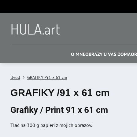
HULA.art
O MNE
OBRAZY U VÁS DOMA
OR
Úvod
GRAFIKY /91 x 61 cm
GRAFIKY /91 x 61 cm
Grafiky / Print 91 x 61 cm
Tlač na 300 g papieri z mojich obrazov.