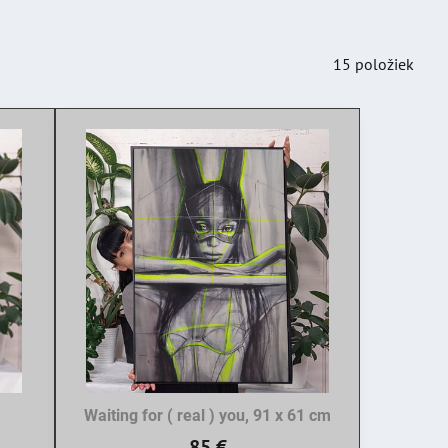
15
položiek
Waiting for ( real ) you, 91 x 61 cm
85 €