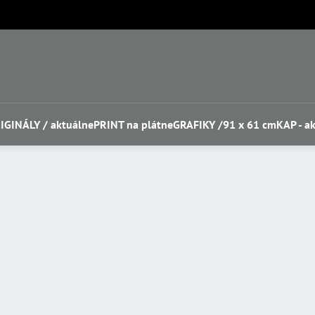
IGINÁLY / aktuálne
PRINT na plátne
GRAFIKY /91 x 61 cm
KAP - ak