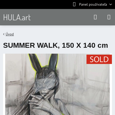
Panel používateľa
HULA.art
Úvod
SUMMER WALK, 150 X 140 cm