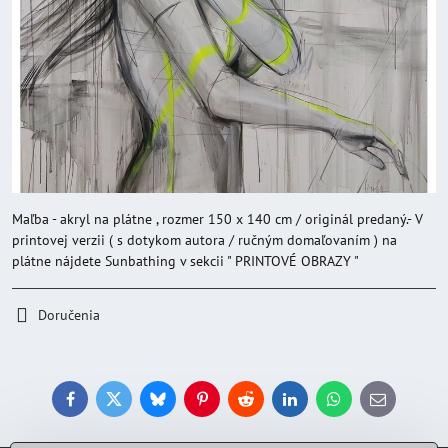
Maľba - akryl na plátne , rozmer 150 x 140 cm / originál predaný.- V
printovej verzii ( s dotykom autora / ručným domaľovaním ) na
plátne nájdete Sunbathing v sekcii " PRINTOVÉ OBRAZY "
Doručenia
Facebook
Twitter
Bluesky
Pinterest
Reddit
LinkedIn
WhatsApp
E-
mail