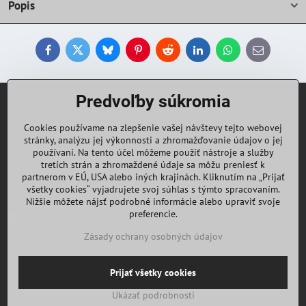
Popis
Facebook
Twitter
Bluesky
Pinterest
Reddit
LinkedIn
WhatsApp
E-
mail
Predvoľby súkromia
V tejto sekcii
Cookies používame na zlepšenie vašej návštevy tejto webovej
0904 801 381
stránky, analýzu jej výkonnosti a zhromažďovanie údajov o jej
hula.its.me@gmail.com
používaní. Na tento účel môžeme použiť nástroje a služby
tretích strán a zhromaždené údaje sa môžu preniesť k
partnerom v EÚ, USA alebo iných krajinách. Kliknutím na „Prijať
Obchodné podmienky
všetky cookies“ vyjadrujete svoj súhlas s týmto spracovaním.
Nižšie môžete nájsť podrobné informácie alebo upraviť svoje
preferencie.
Facebook fanpage: @hula
@hula.kap.and.art
Zásady ochrany osobných údajov
Prijať všetky cookies
©
2026
Copyright
Predvoľby súkromia
Zásady ochrany osobných údajov
Ukázať podrobnosti
Vytvorené pomocou:
BiznisWeb.sk